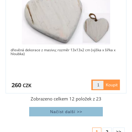
dřevěná dekorace z masivu; rozměr 13x13x2 cm (výška x šířka x
hloubka)
260
CZK
Zobrazeno celkem
12
položek z
23
1
2
>>