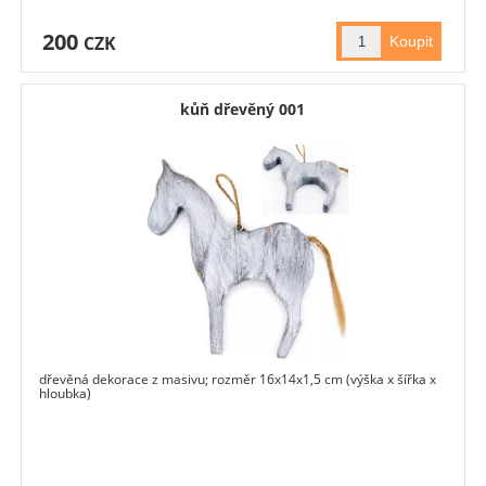
200
CZK
kůň dřevěný 001
dřevěná dekorace z masivu; rozměr 16x14x1,5 cm (výška x šířka x
hloubka)