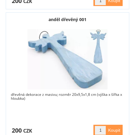
200
CZK
anděl dřevěný 001
dřevěná dekorace z masivu; rozměr 20x9,5x1,8 cm (výška x šířka x
hloubka)
200
CZK