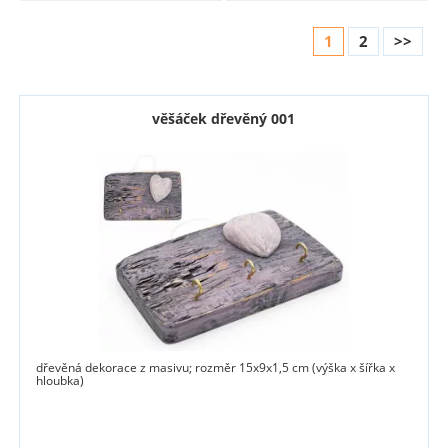
1
2
>>
věšáček dřevěný 001
dřevěná dekorace z masivu; rozměr 15x9x1,5 cm (výška x šířka x
hloubka)