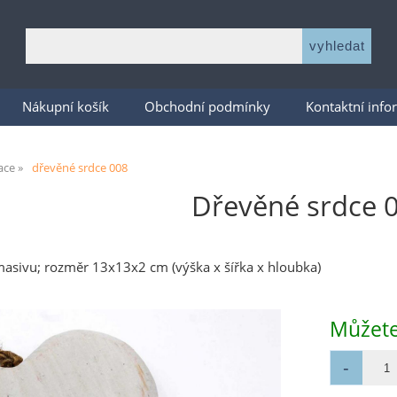
Nákupní košík
Obchodní podmínky
Kontaktní inf
ace
dřevěné srdce 008
Dřevěné srdce 
asivu; rozměr 13x13x2 cm (výška x šířka x hloubka)
Můžete