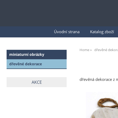
Úvodní strana
Katalog zboží
Home
dřevěné dekor
miniaturní obrázky
dřevěné dekorace
dřevěná dekorace z m
AKCE