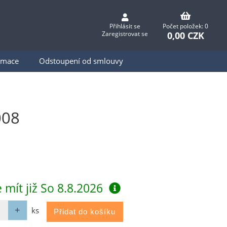
Přihlásit se
Počet položek: 0
0,00 CZK
Zaregistrovat se
ormace
Odstoupení od smlouvy
008
 mít již
So 8.8.2026
ks