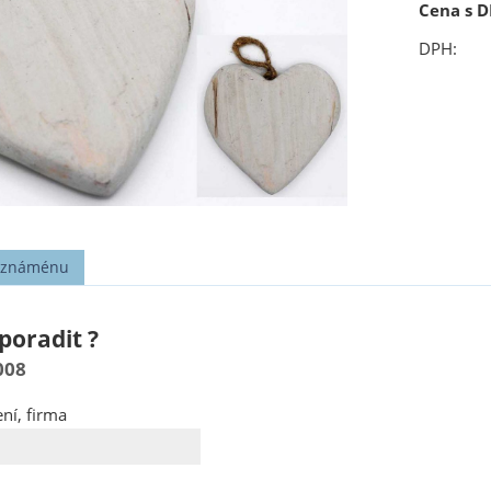
Cena s D
DPH:
t známénu
poradit ?
008
ní, firma