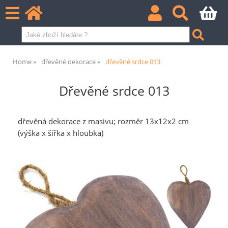
Home
dřevěné dekorace
dřevěné srdce 013
Dřevěné srdce 013
dřevěná dekorace z masivu; rozměr 13x12x2 cm
(výška x šířka x hloubka)