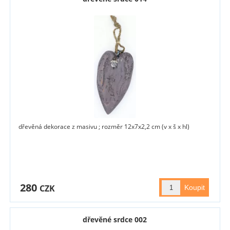
dřevěná dekorace z masivu ; rozměr 12x7x2,2 cm (v x š x hl)
280
CZK
dřevěné srdce 002