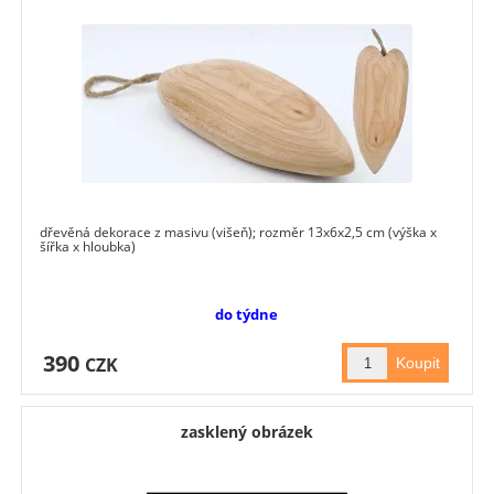
dřevěná dekorace z masivu (višeň); rozměr 13x6x2,5 cm (výška x
šířka x hloubka)
do týdne
390
CZK
zasklený obrázek