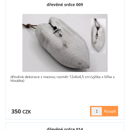
dřevěné srdce 009
dřevěná dekorace z masivu; rozměr 12x6x4,5 cm (výška x šířka x
hloubka)
350
CZK
dřevěné srdce 014