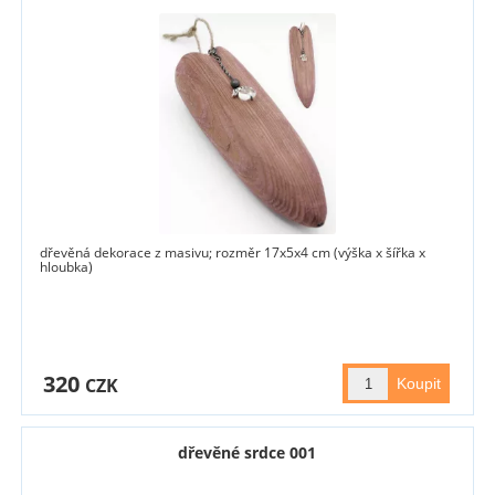
dřevěná dekorace z masivu; rozměr 17x5x4 cm (výška x šířka x
hloubka)
320
CZK
dřevěné srdce 001