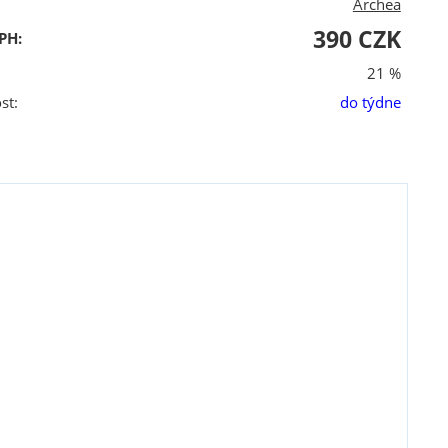
Archea
390 CZK
PH:
21 %
st:
do týdne