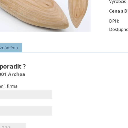
Výrobce:
Cena s D
DPH:
Dostupno
t známénu
poradit ?
001 Archea
ní, firma