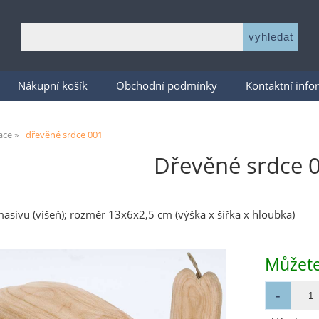
Nákupní košík
Obchodní podmínky
Kontaktní inf
ace
dřevěné srdce 001
Dřevěné srdce 
asivu (višeň); rozměr 13x6x2,5 cm (výška x šířka x hloubka)
Můžete