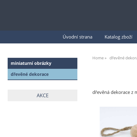
Úvodní strana
Katalog zboží
Home
dřevěné dekor
miniaturní obrázky
dřevěné dekorace
dřevěná dekorace z m
AKCE