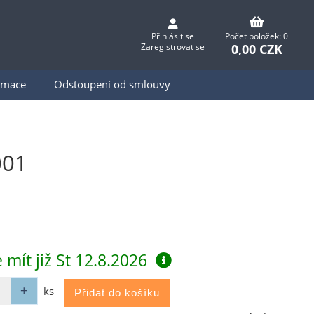
Přihlásit se
Počet položek: 0
0,00 CZK
Zaregistrovat se
ormace
Odstoupení od smlouvy
001
 mít již
St 12.8.2026
ks